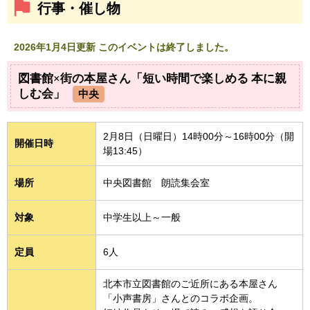
行事・催し物
2026年1月4日更新 このイベントは終了しました。
図書館×街の本屋さん「短い時間で楽しめる 本に親
しむ会」
中央
2月8日（日曜日）14時00分～16時00分（開
開催日時
場13:45）
場所
中央図書館 朗読集会室
対象
中学生以上～一般
定員
6人
北本市立図書館のご近所にある本屋さん
「小声書房」さんとのコラボ企画。