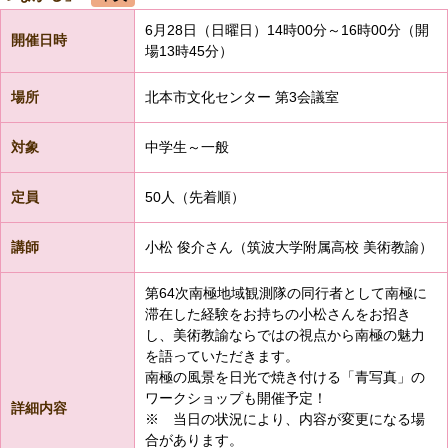
6月28日（日曜日）14時00分～16時00分（開
開催日時
場13時45分）
場所
北本市文化センター 第3会議室
対象
中学生～一般
定員
50人（先着順）
講師
小松 俊介さん（筑波大学附属高校 美術教諭）
第64次南極地域観測隊の同行者として南極に
滞在した経験をお持ちの小松さんをお招き
し、美術教諭ならではの視点から南極の魅力
を語っていただきます。
南極の風景を日光で焼き付ける「青写真」の
ワークショップも開催予定！
詳細内容
※ 当日の状況により、内容が変更になる場
合があります。