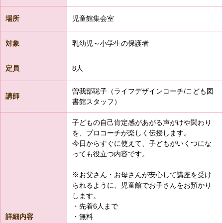
場所
児童館集会室
対象
乳幼児～小学生の保護者
定員
8人
曽我部聡子（ライフデザインコーチ/こども図
講師
書館スタッフ）
子どもの自己肯定感があがる声がけや関わり
を、プロコーチが楽しく伝授します。
今日からすぐに使えて、子どもがいくつにな
っても役立つ内容です。
※お父さん・お母さんが安心して講座を受け
られるように、児童館でお子さんをお預かり
します。
・先着6人まで
詳細内容
・無料